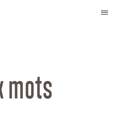
Ou
x mots