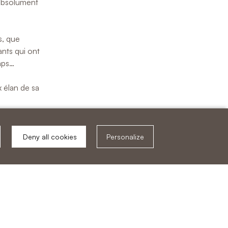
 absolument
s, que
ants qui ont
mps…
x élan de sa
 une partie
Deny all cookies
Personalize
 travaux
sur la