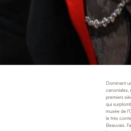
Dominant un 
canoniales, n
premiers siè
qui surplom
musée de l’
le très cont
Beauvais. Fa