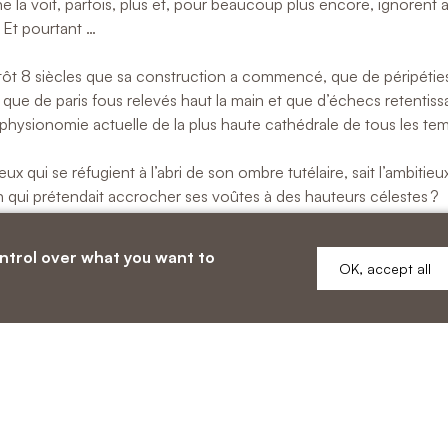
 la voit, parfois, plus et, pour beaucoup plus encore, ignorent
. Et pourtant …
tôt 8 siècles que sa construction a commencé, que de péripétie
 que de paris fous relevés haut la main et que d’échecs retentiss
physionomie actuelle de la plus haute cathédrale de tous les te
ux qui se réfugient à l’abri de son ombre tutélaire, sait l’ambitieu
 qui prétendait accrocher ses voûtes à des hauteurs célestes ?
rappeler de ce funeste soir de novembre 1284 qui vit s’effondrer
ontrol over what you want to
 qui faisaient l’orgueil de l’évêque au XIIIè s. ?
OK, accept all
ent qu’il fallut attendre deux siècles avant que ne reprennent les
truction du transept ?
oire la prodigieuse flèche élevée à près de 150 mètres de haut 
ransept qu’un coup de vent abattit 4 ans après son érection ?