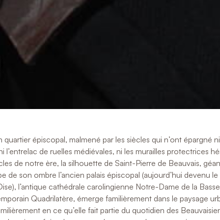
quartier épiscopal, malmené par les siècles qui n’ont épargné ni
i l’entrelac de ruelles médiévales, ni les murailles protectrices h
cles de notre ère, la silhouette de Saint-Pierre de Beauvais, géa
be de son ombre l’ancien palais épiscopal (aujourd’hui devenu 
Oise), l’antique cathédrale carolingienne Notre-Dame de la Bass
emporain Quadrilatère, émerge familièrement dans le paysage ur
milièrement en ce qu’elle fait partie du quotidien des Beauvaisie