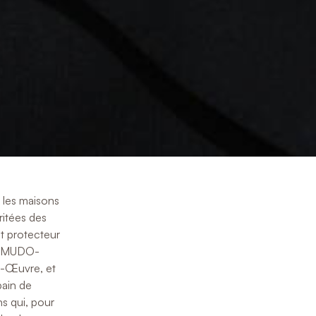
 les maisons
éritées des
nt protecteur
le MUDO-
e-Œuvre, et
bain de
ns qui, pour