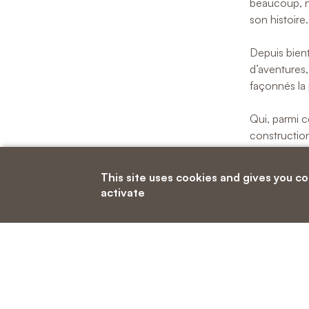
beaucoup, ne
son histoire
Depuis bien
d’aventures,
façonnés la 
Qui, parmi ce
construction
Qui pour se 
This site uses cookies and gives you c
de ces voûtes
activate
Qui se souvi
avec la cons
Qui a en mém
croisée du t